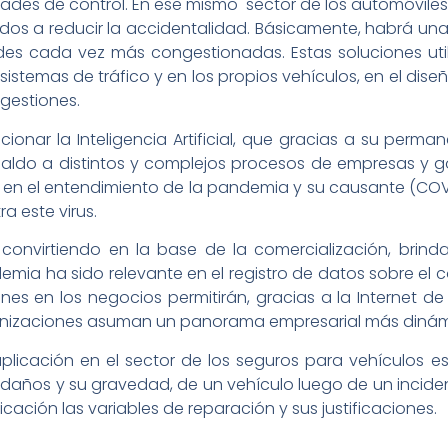
dades de control. En ese mismo sector de los automóviles 
os a reducir la accidentalidad. Básicamente, habrá una
des cada vez más congestionadas. Estas soluciones util
s sistemas de tráfico y en los propios vehículos, en el dis
ngestiones.
ionar la Inteligencia Artificial, que gracias a su perman
paldo a distintos y complejos procesos de empresas y 
en el entendimiento de la pandemia y su causante (COVI
a este virus.
ene convirtiendo en la base de la comercialización, bri
mia ha sido relevante en el registro de datos sobre el 
s en los negocios permitirán, gracias a la Internet de
 organizaciones asuman un panorama empresarial más diná
icación en el sector de los seguros para vehículos esta 
s daños y su gravedad, de un vehículo luego de un inciden
ación las variables de reparación y sus justificaciones.