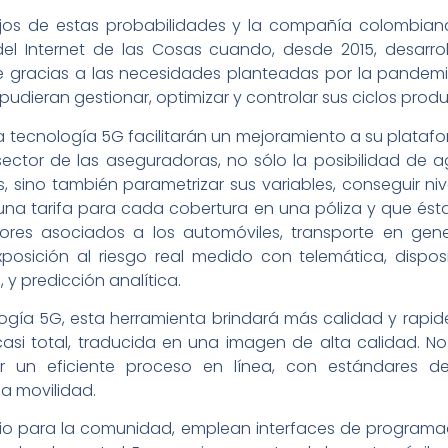
ejos de estas probabilidades y la compañía colombia
el Internet de las Cosas cuando, desde 2015, desarro
 gracias a las necesidades planteadas por la pandemi
udieran gestionar, optimizar y controlar sus ciclos produ
 tecnología 5G facilitarán un mejoramiento a su platafo
ctor de las aseguradoras, no sólo la posibilidad de a
 sino también parametrizar sus variables, conseguir niv
a tarifa para cada cobertura en una póliza y que ésta s
tores asociados a los automóviles, transporte en gene
xposición al riesgo real medido con telemática, dispos
 y predicción analítica.
logía 5G, esta herramienta brindará más calidad y rapide
asi total, traducida en una imagen de alta calidad. N
r un eficiente proceso en línea, con estándares de
la movilidad.
icio para la comunidad, emplean interfaces de program