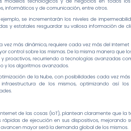
 modelos tecnológicos y de negocios en todos los f
vos, informáticos y de comunicación, entre otros.
 ejemplo, se incrementarán los niveles de impermeabilid
adas y estatales resguardar su valiosa información de c
 vez más dinámica, requiere cada vez más del Internet de
ayor control sobre las mismas. De la misma manera que 
s y proactivos, recurriendo a tecnologías avanzadas como
tico y los algoritmos avanzados.
optimización de la Nube, con posibilidades cada vez má
e infraestructura de los mismos, optimizando así lo
dades.
nternet de las cosas (IoT), plantean claramente que la
rápidas de ejecución en sus dispositivos, mejorando su
os avancen mayor será la demanda global de los mismos.