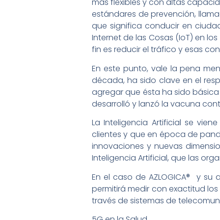
más flexibles y con altas capaci
estándares de prevención, llamad
que significa conducir en ciuda
Internet de las Cosas (IoT) en lo
fin es reducir el tráfico y esas co
En este punto, vale la pena menc
década, ha sido clave en el res
agregar que ésta ha sido básica 
desarrolló y lanzó la vacuna contr
La Inteligencia Artificial se vi
clientes y que en época de pande
innovaciones y nuevas dimensione
Inteligencia Artificial, que las
En el caso de AZLOGICA® y su apl
permitirá medir con exactitud lo
través de sistemas de telecomunic
5G en la Salud