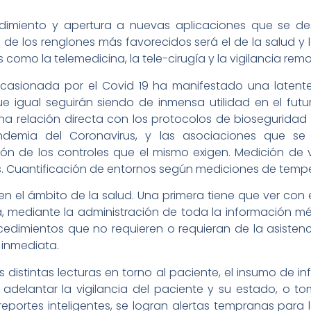
ndimiento y apertura a nuevas aplicaciones que se des
 de los renglones más favorecidos será el de la salud 
 como la telemedicina, la tele-cirugía y la vigilancia remo
casionada por el Covid 19 ha manifestado una latente
ue igual seguirán siendo de inmensa utilidad en el futu
a relación directa con los protocolos de bioseguridad
ndemia del Coronavirus, y las asociaciones que se
ión de los controles que el mismo exigen. Medición de
s. Cuantificación de entornos según mediciones de temper
 en el ámbito de la salud. Una primera tiene que ver con 
 mediante la administración de toda la información méd
edimientos que no requieren o requieran de la asistenci
 inmediata.
distintas lecturas en torno al paciente, el insumo de in
adelantar la vigilancia del paciente y su estado, o to
 reportes inteligentes, se logran alertas tempranas par