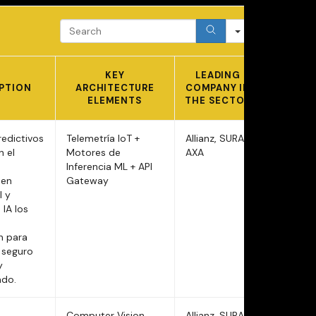
SEARCH
KEY
LEADING
PTION
ARCHITECTURE
COMPANY IN
ELEMENTS
THE SECTOR
edictivos
Telemetría IoT +
Allianz, SURA,
n el
Motores de
AXA
Inferencia ML + API
 en
Gateway
l y
 IA los
n para
n seguro
y
ado.
Computer Vision
Allianz, SURA,