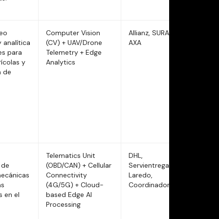
eo
Computer Vision
Allianz, SURA,
 analítica
(CV) + UAV/Drone
AXA
es para
Telemetry + Edge
ícolas y
Analytics
n de
Telematics Unit
DHL,
 de
(OBD/CAN) + Cellular
Servientrega,
mecánicas
Connectivity
Laredo,
as
(4G/5G) + Cloud-
Coordinadora
 en el
based Edge AI
a
Processing