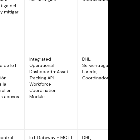
tiga del
y mitigar
Integrated
DHL,
a de IoT
Operational
Servientrega,
Dashboard + Asset
Laredo,
ción
Tracking API +
Coordinadora
e la
Workforce
ral en
Coordination
s activos
Module
control
IoT Gateway + MQTT
DHL,