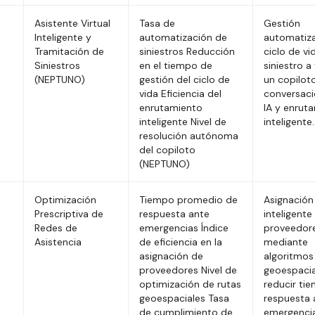
Asistente Virtual
Tasa de
Gestión
Inteligente y
automatización de
automatiz
Tramitación de
siniestros Reducción
ciclo de vi
Siniestros
en el tiempo de
siniestro a
(NEPTUNO)
gestión del ciclo de
un copilot
vida Eficiencia del
conversaci
enrutamiento
IA y enrut
inteligente Nivel de
inteligente.
resolución autónoma
del copiloto
(NEPTUNO)
Optimización
Tiempo promedio de
Asignación
Prescriptiva de
respuesta ante
inteligente
Redes de
emergencias Índice
proveedor
Asistencia
de eficiencia en la
mediante
asignación de
algoritmos
proveedores Nivel de
geoespacia
optimización de rutas
reducir ti
geoespaciales Tasa
respuesta 
de cumplimiento de
emergencia