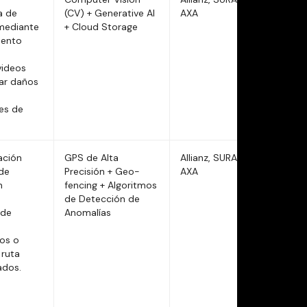
a de
(CV) + Generative AI
AXA
 mediante
+ Cloud Storage
iento
videos
ar daños
es de
ación
GPS de Alta
Allianz, SURA,
 de
Precisión + Geo-
AXA
n
fencing + Algoritmos
de Detección de
 de
Anomalías
os o
 ruta
ados.