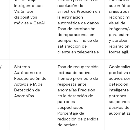
Inteligente con
resolución de
automátic
Visión por
siniestros Precisión en
siniestros
dispositivos
la estimación
reconocim
móviles y GenAI
automática de daños
visual de
Tasa de aprobación
imágenes/
de reparaciones en
para estim
tiempo real Índice de
y aprobar
satisfacción del
reparacion
cliente en teleperitaje
forma ágil.
/
Sistema
Tasa de recuperación
Geolocaliz
Autónomo de
exitosa de activos
predictiva
Recuperación de
Tiempo promedio de
activos co
Activos e IA de
respuesta ante
detección
Detección de
anomalías Precisión
inteligente
Anomalías
en la detección de
patrones
patrones
sospechos
sospechosos
desvíos de
Porcentaje de
automatiz
reducción de pérdida
de activos