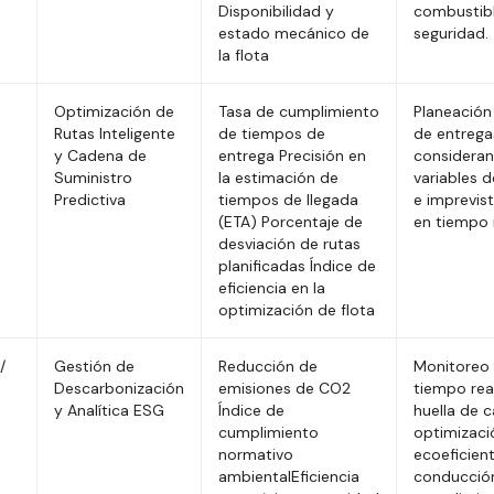
Disponibilidad y
combustib
estado mecánico de
seguridad.
la flota
Optimización de
Tasa de cumplimiento
Planeación
Rutas Inteligente
de tiempos de
de entrega
y Cadena de
entrega Precisión en
considera
Suministro
la estimación de
variables d
Predictiva
tiempos de llegada
e imprevist
(ETA) Porcentaje de
en tiempo r
desviación de rutas
planificadas Índice de
eficiencia en la
optimización de flota
/
Gestión de
Reducción de
Monitoreo
Descarbonización
emisiones de CO2
tiempo real
y Analítica ESG
Índice de
huella de 
cumplimiento
optimizaci
normativo
ecoeficient
ambientalEficiencia
conducció