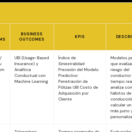
BUSINESS
KPIS
DESCRI
MS
OUTCOMES
/
UBI (Usage-Based
Índice de
Modelos pr
u
Insurance) y
Siniestralidad
que evalúa
eam
Analítica
Precisión del Modelo
riesgo del
Conductual con
Predictivo
conductor
Machine Learning
Penetración de
tiempo rea
Pólizas UBI Costo de
analiza con
Adquisición por
hábitos de
Cliente
conducció
calcular u
más justo 
personaliz
Teleperitaje
Tiempo promedio de
Evaluación