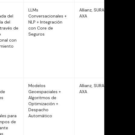
LLMs
Allianz, SURA,
ada del
Conversacionales +
AXA
da del
NLP + Integración
 través de
con Core de
o
Seguros
onal con
amiento
Modelos
Allianz, SURA,
 de
Geoespaciales +
AXA
es
Algoritmos de
Optimización +
Despacho
les para
Automático
empos de
ante
s.