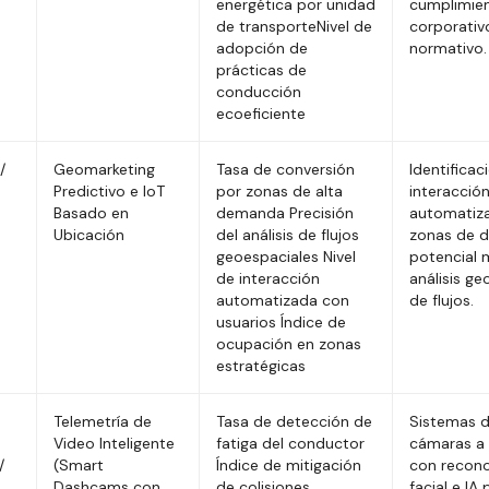
energética por unidad
cumplimie
de transporteNivel de
corporativ
adopción de
normativo.
prácticas de
conducción
ecoeficiente
/
Geomarketing
Tasa de conversión
Identificac
Predictivo e IoT
por zonas de alta
interacció
Basado en
demanda Precisión
automatiz
Ubicación
del análisis de flujos
zonas de 
geoespaciales Nivel
potencial 
de interacción
análisis ge
automatizada con
de flujos.
usuarios Índice de
ocupación en zonas
estratégicas
Telemetría de
Tasa de detección de
Sistemas 
Video Inteligente
fatiga del conductor
cámaras a
/
(Smart
Índice de mitigación
con recon
Dashcams con
de colisiones
facial e IA 