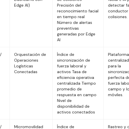
Edge AI)
Precisión del
detectar fa
reconocimiento facial
conductor 
en tiempo real
colisiones.
Número de alertas
preventivas
generadas por Edge
AI
/
Orquestación de
Índice de
Plataforma
Operaciones
sincronización de
centralizad
Logísticas
fuerza laboral y
para la
Conectadas
activos Tasa de
sincroniza
eficiencia operativa
perfecta d
centralizada Tiempo
fuerza labo
promedio de
campo y lo
respuesta en campo
móviles.
Nivel de
disponibilidad de
activos conectados
/
Micromovilidad
Índice de
Rastreo y 