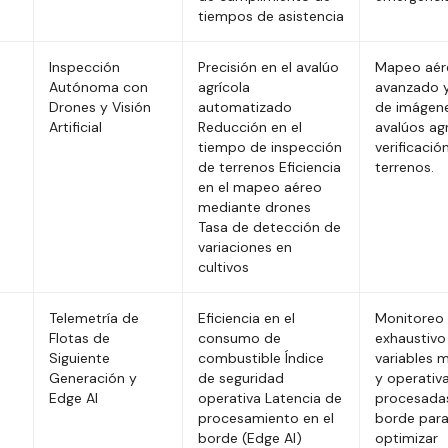
tiempos de asistencia
Inspección
Precisión en el avalúo
Mapeo aér
Autónoma con
agrícola
avanzado y
Drones y Visión
automatizado
de imágen
Artificial
Reducción en el
avalúos agr
tiempo de inspección
verificació
de terrenos Eficiencia
terrenos.
en el mapeo aéreo
mediante drones
Tasa de detección de
variaciones en
cultivos
Telemetría de
Eficiencia en el
Monitoreo
Flotas de
consumo de
exhaustivo
Siguiente
combustible Índice
variables 
Generación y
de seguridad
y operativ
Edge AI
operativa Latencia de
procesadas
procesamiento en el
borde par
borde (Edge AI)
optimizar