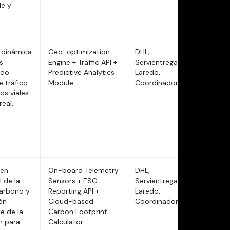
le y
 dinámica
Geo-optimization
DHL,
s
Engine + Traffic API +
Servientrega,
ndo
Predictive Analytics
Laredo,
e tráfico
Module
Coordinadora
os viales
eal.
 en
On-board Telemetry
DHL,
 de la
Sensors + ESG
Servientrega,
carbono y
Reporting API +
Laredo,
ón
Cloud-based
Coordinadora
e de la
Carbon Footprint
n para
Calculator