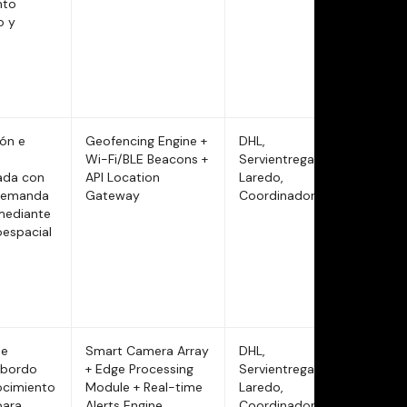
nto
o y
ión e
Geofencing Engine +
DHL,
n
Wi-Fi/BLE Beacons +
Servientrega,
ada con
API Location
Laredo,
demanda
Gateway
Coordinadora
mediante
oespacial
de
Smart Camera Array
DHL,
 bordo
+ Edge Processing
Servientrega,
ocimiento
Module + Real-time
Laredo,
para
Alerts Engine
Coordinadora