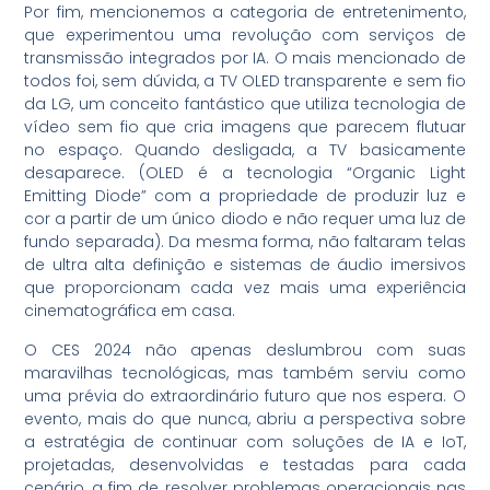
Por fim, mencionemos a categoria de entretenimento,
que experimentou uma revolução com serviços de
transmissão integrados por IA. O mais mencionado de
todos foi, sem dúvida, a TV OLED transparente e sem fio
da LG, um conceito fantástico que utiliza tecnologia de
vídeo sem fio que cria imagens que parecem flutuar
no espaço. Quando desligada, a TV basicamente
desaparece. (OLED é a tecnologia “Organic Light
Emitting Diode” com a propriedade de produzir luz e
cor a partir de um único diodo e não requer uma luz de
fundo separada). Da mesma forma, não faltaram telas
de ultra alta definição e sistemas de áudio imersivos
que proporcionam cada vez mais uma experiência
cinematográfica em casa.
O CES 2024 não apenas deslumbrou com suas
maravilhas tecnológicas, mas também serviu como
uma prévia do extraordinário futuro que nos espera. O
evento, mais do que nunca, abriu a perspectiva sobre
a estratégia de continuar com soluções de IA e IoT,
projetadas, desenvolvidas e testadas para cada
cenário, a fim de resolver problemas operacionais nas