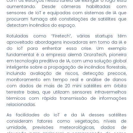
com os esforços nessa tarefa de extinguir o fogo está
aumentando. Desde câmeras habilitadas com
sensores de IoT e equipadas com sistemas de IA que
procuram fumaça até constelações de satélites que
detectam incêndios do espaço.
Rotuladas como “Firetech”, várias startups têm
aproveitado abordagens inovadoras em torno da IA e
do IoT para enfrentar essa crise. Um exemplo
fundamental é a empresa alemã OroraTech, pioneira
em tecnologia preditiva de IA, com uma solução global
inteligente sobre a propagação de incêndios florestais,
incluindo avaliação de riscos, detecção precoce,
monitoramento em tempo real e análise de danos
com dados de mais de 20 mini satélites em órbita
terrestre baixa, que utilizam sensores infravermelhos
térmicos com rápida transmissão de informações
relacionadas.
As facilidades do IoT e da IA desses satélites
consideram fatores como vegetação, níveis de
umidade, previsões meteorológicas, dados de