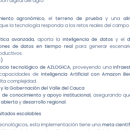
ón digital del agro:
miento agronómico
, el
terreno de prueba
y una
al
que la tecnología responda a los retos reales del campo.
ítica avanzada
, aporta la
inteligencia de datos
y el
d
lones de datos en tiempo real
para generar escenar
oductivos.
S)
socio tecnológico de AZLOGICA
, proveyendo una
infraes
o capacidades de
Inteligencia Artificial con Amazon B
lta complejidad.
 y la Gobernación del Valle del Cauca
s de conocimiento y apoyo institucional
, asegurando que
 abierta
y
desarrollo regional
.
sultados escalables
 tecnológicos, esta implementación tiene una
meta científ