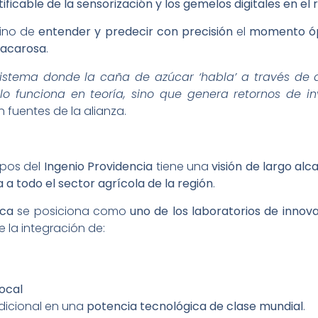
tificable de la sensorización y los gemelos digitales en el 
sino de
entender y predecir con precisión
el
momento óp
sacarosa
.
stema donde la caña de azúcar ‘habla’ a través de dat
lo funciona en teoría, sino que genera retornos de in
n fuentes de la alianza.
mpos del
Ingenio Providencia
tiene una
visión de largo alc
 a todo el sector agrícola de la región
.
uca
se posiciona como
uno de los laboratorios de inno
 la integración de:
ocal
adicional en una
potencia tecnológica de clase mundial
.