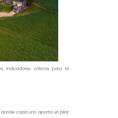
 indicadores críticos para la
, donde cada uno aporta un pilar