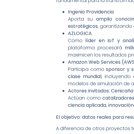
fundamental para la transformaci
Ingenio Providencia
Aporta su
amplio conoci
estratégicos
, garantizando 
AZLOGICA
Como
líder en IoT y anal
plataforma procesará
mil
maximicen los resultados pr
Amazon Web Services (AW
Participa como
sponsor y 
clase mundial
, incluyend
modelos de simulación de a
Actores invitados: Cenicaña
Actúan como
catalizadore
ciencia aplicada
,
innovación
El objetivo: datos reales para re
A diferencia de otros proyectos